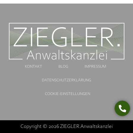
KONTAKT
BLOG
IMPRESSUM
DATENSCHUTZERKLÄRUNG
COOKIE-EINSTELLUNGEN
Copyright © 2026 ZIEGLER.Anwaltskanzlei