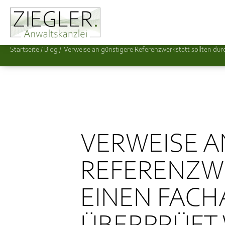
Startseite
/
Verweise an günstigere Referenzwerkstatt sollten du
VERWEISE A
REFERENZW
EINEN FACH