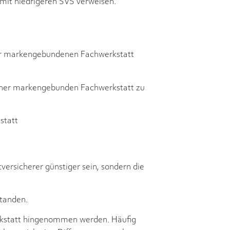
 mit niedrigeren SVS verweisen.
iner markengebundenen Fachwerkstatt
 einer markengebunden Fachwerkstatt zu
statt
versicherer günstiger sein, sondern die
standen.
erkstatt hingenommen werden. Häufig