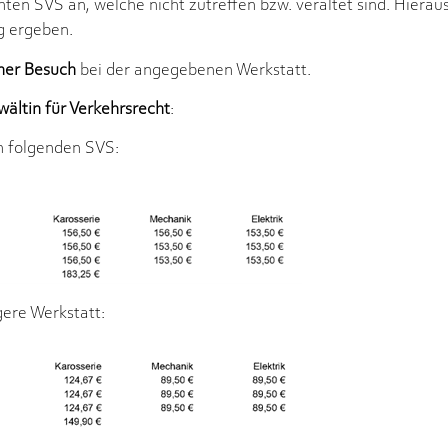
chten SVS an, welche nicht zutreffen bzw. veraltet sind. Hiera
g ergeben.
cher Besuch
bei der angegebenen Werkstatt.
wältin für Verkehrsrecht
:
n folgenden SVS:
gere Werkstatt: