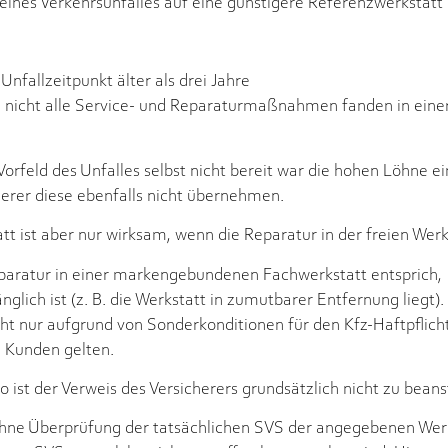
eines Verkehrsunfalles auf eine günstigere Referenzwerkstatt
nfallzeitpunkt älter als drei Jahre
 (= nicht alle Service- und Reparaturmaßnahmen fanden in e
Vorfeld des Unfalles selbst nicht bereit war die hohen Löhne
herer diese ebenfalls nicht übernehmen.
tt ist aber nur wirksam, wenn die Reparatur in der freien Werk
paratur in einer markengebundenen Fachwerkstatt entsprich,
glich ist (z. B. die Werkstatt in zumutbarer Entfernung liegt).
ht nur aufgrund von Sonderkonditionen für den Kfz-Haftpflicht
n Kunden gelten.
o ist der Verweis des Versicherers grundsätzlich nicht zu bean
ht ohne Überprüfung der tatsächlichen SVS der angegebenen W