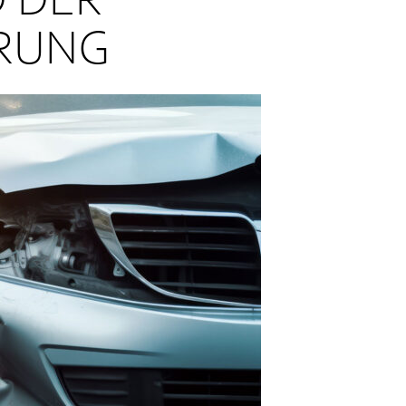
 DER
ERUNG