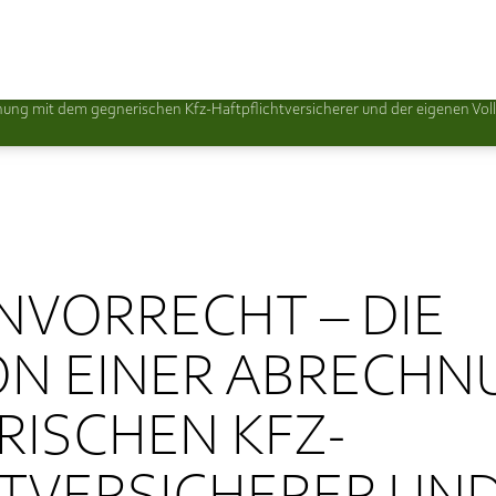
ung mit dem gegnerischen Kfz-Haftpflichtversicherer und der eigenen Vol
VORRECHT – DIE
N EINER ABRECHN
ISCHEN KFZ-