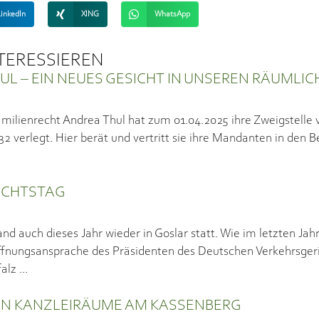
LinkedIn
XING
WhatsApp
NTERESSIEREN
L – EIN NEUES GESICHT IN UNSEREN RÄUMLIC
milienrecht Andrea Thul hat zum 01.04.2025 ihre Zweigstelle 
verlegt. Hier berät und vertritt sie ihre Mandanten in den Be
ICHTSTAG
nd auch dieses Jahr wieder in Goslar statt. Wie im letzten Jah
ffnungsansprache des Präsidenten des Deutschen Verkehrsger
falz
EN KANZLEIRÄUME AM KASSENBERG