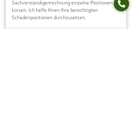
Sachverständigenrechnung einzelne Positionen
kürzen. Ich helfe Ihnen Ihre berechtigten
Schadenpositionen durchzusetzen.
Autokauf
Sie haben privat oder gewerblich ein Gebraucht-
oder Neuwagen gekauft oder verkauft? Jetzt soll
nach Vorliegen eines Sachmangels der Kaufpreis
gemindert oder der Vertrag rückabgewickelt
werden? Der Verkäufer liefert das Fahrzeug nicht