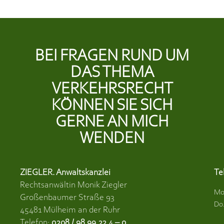
BEI FRAGEN RUND UM
DAS THEMA
VERKEHRSRECHT
KÖNNEN SIE SICH
GERNE AN MICH
WENDEN
ZIEGLER. Anwaltskanzlei
Te
Rechtsanwältin Monik Ziegler
Mo
Großenbaumer Straße 93
Do.
45481 Mülheim an der Ruhr
Telefon:
0208 / 98 99 22 4 – 0