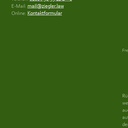
E-Mail:
mail@ziegler.law
Online:
Kontaktformular
Fre
Rü
we
au
au
de