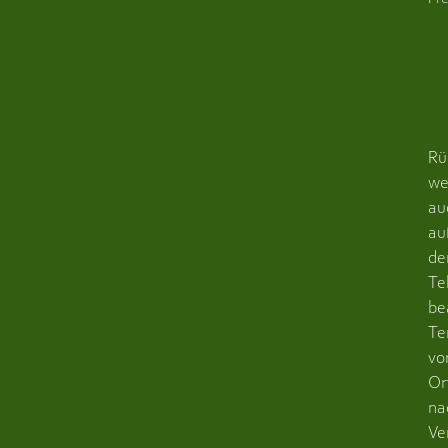
Rü
we
au
au
de
Te
be
Te
vo
Or
na
Ve