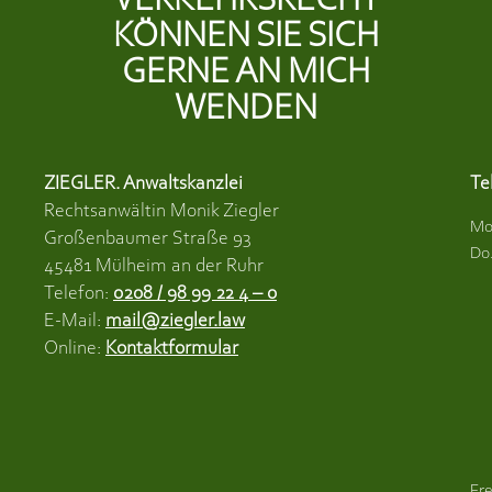
VERKEHRSRECHT
KÖNNEN SIE SICH
GERNE AN MICH
WENDEN
ZIEGLER. Anwaltskanzlei
Te
Rechtsanwältin Monik Ziegler
Mo
Großenbaumer Straße 93
Do.
45481 Mülheim an der Ruhr
Telefon:
0208 / 98 99 22 4 – 0
E-Mail:
mail@ziegler.law
Online:
Kontaktformular
Fre